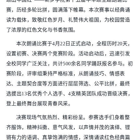
赛，历经多轮比拼，圆满落下帷幕。本次赛事以经典诵
读为载体，致敬红色岁月、礼赞伟大祖国，为校园营造
了浓厚的红色文化与书香氛围。
本次朗诵比赛于4月22日正式启动，全程历时20天，
设置初赛、决赛两个竞赛阶段。活动启动后，迅速引发
全校同学广泛关注，共计500余名同学踊跃报名参与。初
赛阶段，评审组秉持严格标准，从朗诵技巧、情感表
达、主题契合度等方面进行层层筛选、公平比拼，最终
选拔出13名优秀个人选手、4支精英团队成功晋级决赛，
登上最终舞台展现青春风采。
决赛现场气氛热烈、精彩纷呈。参赛选手们身着整
齐服饰，精神抖擞、意气风发，以声情并茂的演绎、铿
锵有力的语调、真挚饱满的情感，深情诵读红色经典篇