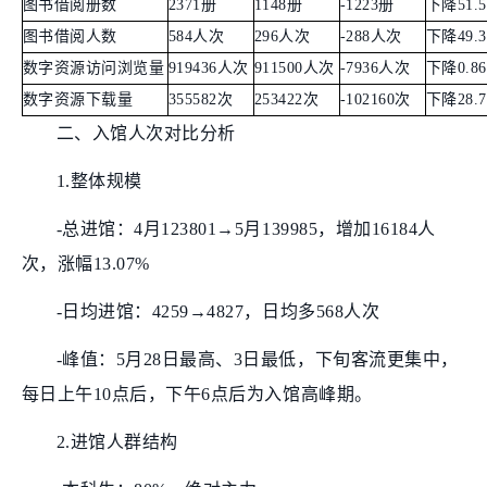
图书借阅册数
2371册
1148册
-1223册
下降51.
图书借阅人数
584人次
296人次
-288人次
下降49.
数字资源访问浏览量
919436人次
911500人次
-7936人次
下降0.8
数字资源下载量
355582次
253422次
-102160次
下降28.
二、入馆人次对比分析
1.整体规模
-总进馆：4月123801→5月139985，增加16184人
次，涨幅13.07%
-日均进馆：4259→4827，日均多568人次
-峰值：5月28日最高、3日最低，下旬客流更集中，
每日上午10点后，下午6点后为入馆高峰期。
2.进馆人群结构