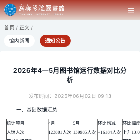
首页
/
正文
/
馆内新闻
通知公告
2026年4—5月图书馆运行数据对比分
析
发布时间：2026年06月02日 09:13
一、基础数据汇总
统计项目
4月
5月
环比增减
环比幅
入馆人次
123801人次
139985人次
+16184人次
上升13.