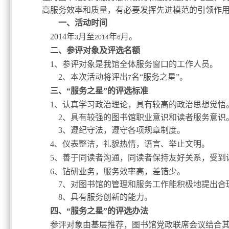
高服务效率和质量，有必要发挥先进模范的引领作
一、活动时间
2014
年
月至
年
月。
3
2014
6
二、参评对象及评选名额
1
、参评对象是我馆全体服务窗口的工作人员。
2
、本次活动将评出
名“服务之星”。
7
三、“服务之星”的评选标准
1
、认真学习政治理论，具有较高的政治思想觉悟
2
、具有较强的图书馆职业意识和读者服务意识
3
、遵纪守法，遵守各项规章制度。
4
、仪表整洁，礼貌热情，语言、举止文明。
5
、善于同读者沟通，同读者保持友好关系，受到
6
、钻研业务，服务效率高，差错少。
7
、对图书馆的管理和服务工作能积极地提出合
8
、具有服务创新的能力。
四、“服务之星”的评选办法
参评对象由基层推荐，图书馆党政联席会议结合