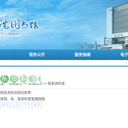
馆务公开
服务指南
电
院系资料室
位置：
网站首页
>>
本馆概况
>>
院系资料室
院院系资料员岗位职责
院各院、系、部资料室管理规程
1
首页
上页
下页
尾页