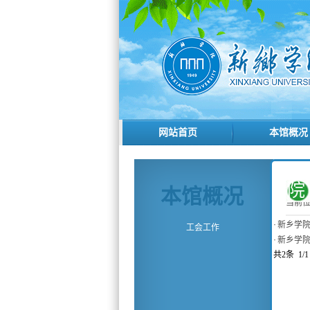
网站首页
本馆概况
本馆概况
当前
·
新乡学
工会工作
·
新乡学
共2条 1/