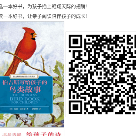
选一本好书，为孩子插上翱翔天际的翅膀！
读一本好书，让亲子阅读陪伴孩子的成长！