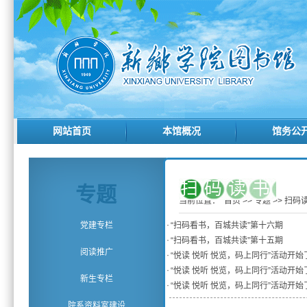
网站首页
本馆概况
馆务公
扫码读书
专题
当前位置：
首页
>>
专题
>>
扫码
·
党建专栏
“扫码看书，百城共读”第十六期
·
“扫码看书，百城共读”第十五期
阅读推广
·
“悦读 悦听 悦览，码上同行”活动开
·
“悦读 悦听 悦览，码上同行”活动开
新生专栏
·
“悦读 悦听 悦览，码上同行”活动开始
院系资料室建设