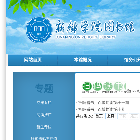
网站首页
本馆概况
馆务公
扫码读书
专题
当前位置：
网站首页
>>
专题
>>
·
党建专栏
“扫码看书，百城共读”第十一期
·
“扫码看书，百城共读”第十期
阅读推广
共12条 2/2
首页
上页
下页
尾页
新生专栏
院系资料室建设