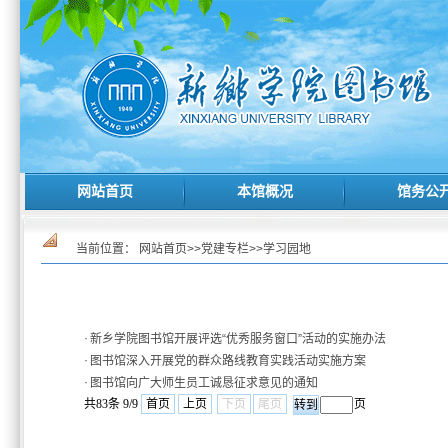
网站首页
本馆概况
馆务公
当前位置：
网站首页
>>
党建专栏
>>
学习园地
·
新乡学院图书馆开展评选“优秀服务窗口”活动的实施办法
·
图书馆深入开展党的群众路线教育实践活动实施方案
·
图书馆向广大师生员工诚恳征求意见的通知
共83条 9/9
首页
上页
下页
尾页
页